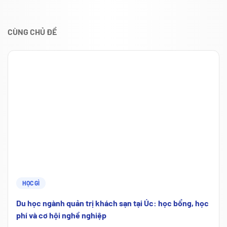
CÙNG CHỦ ĐỀ
HỌC GÌ
Du học ngành quản trị khách sạn tại Úc: học bổng, học
phí và cơ hội nghề nghiệp