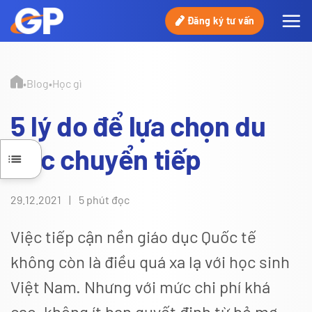
Chuyển
Đăng ký tư vấn
đến
nội
dung
•
Blog
•
Học gì
5 lý do để lựa chọn du
học chuyển tiếp
29.12.2021
|
5 phút đọc
Việc tiếp cận nền giáo dục Quốc tế
không còn là điều quá xa lạ với học sinh
Việt Nam. Nhưng với mức chi phí khá
cao, không ít bạn quyết định từ bỏ mơ