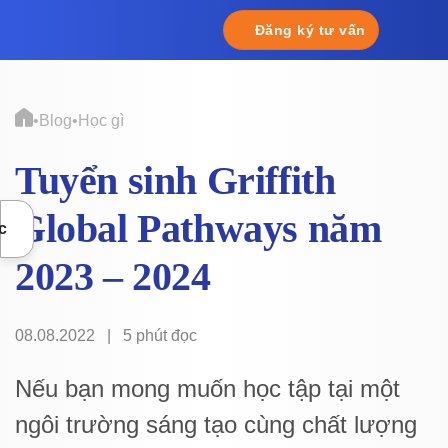
Chuyển
Đăng ký tư vấn
đến
nội
dung
•
Blog
•
Học gì
Tuyển sinh Griffith
Global Pathways năm
c
2023 – 2024
08.08.2022
|
5 phút đọc
Nếu bạn mong muốn học tập tại một
ngôi trường sáng tạo cùng chất lượng